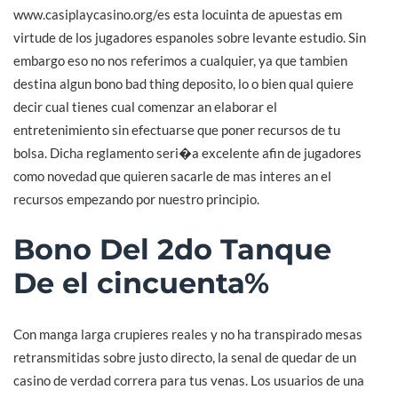
www.casiplaycasino.org/es
esta locuinta de apuestas em
virtude de los jugadores espanoles sobre levante estudio. Sin
embargo eso no nos referimos a cualquier, ya que tambien
destina algun bono bad thing deposito, lo o bien qual quiere
decir cual tienes cual comenzar an elaborar el
entretenimiento sin efectuarse que poner recursos de tu
bolsa. Dicha reglamento seri�a excelente afin de jugadores
como novedad que quieren sacarle de mas interes an el
recursos empezando por nuestro principio.
Bono Del 2do Tanque
De el cincuenta%
Con manga larga crupieres reales y no ha transpirado mesas
retransmitidas sobre justo directo, la senal de quedar de un
casino de verdad correra para tus venas. Los usuarios de una