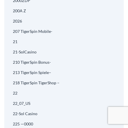
2000ZDP
200A Z
2026
207 TigerSpin Mobile-
21
21-SolCasino
210 TigerSpin Bonus-
213 TigerSpin Spiele–
218 TigerSpin TigerShop –
22
22_07_US
22-Sol Casino
225 —0000