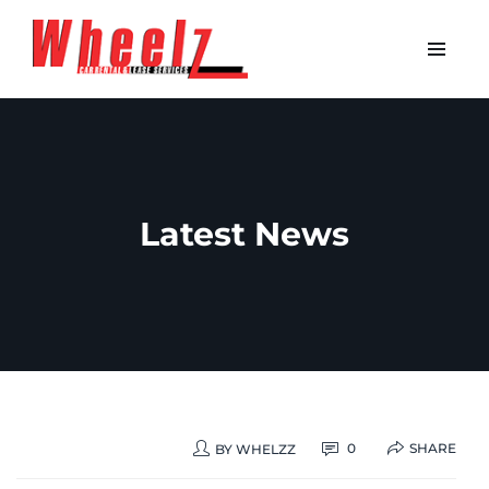
Latest News
SHARE
0
BY
WHELZZ