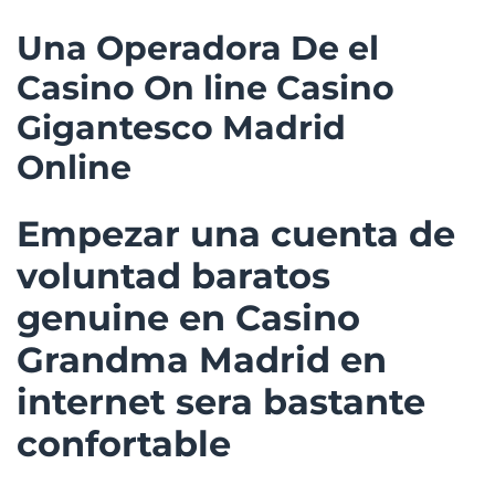
Una Operadora De el
Casino On line Casino
Gigantesco Madrid
Online
Empezar una cuenta de
voluntad baratos
genuine en Casino
Grandma Madrid en
internet sera bastante
confortable