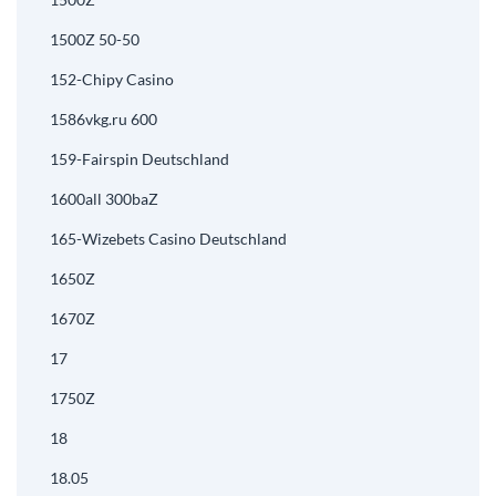
1500Z 50-50
152-Chipy Casino
1586vkg.ru 600
159-Fairspin Deutschland
1600all 300baZ
165-Wizebets Casino Deutschland
1650Z
1670Z
17
1750Z
18
18.05