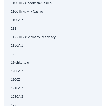
1100 links Indonesia Casino
1100 links Mix Casino
1100A Z
111
1122 links Germany Pharmacy
1180A Z
12
12-shkola.ru
1200A Z
1200Z
1210A Z
1250A Z
129