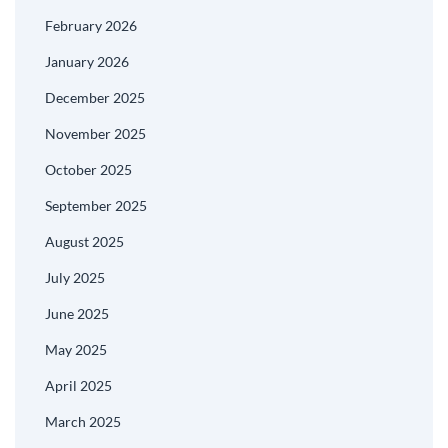
February 2026
January 2026
December 2025
November 2025
October 2025
September 2025
August 2025
July 2025
June 2025
May 2025
April 2025
March 2025