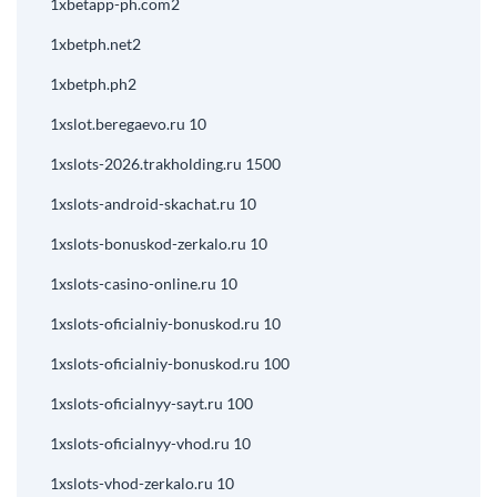
1xbetapp-ph.com2
1xbetph.net2
1xbetph.ph2
1xslot.beregaevo.ru 10
1xslots-2026.trakholding.ru 1500
1xslots-android-skachat.ru 10
1xslots-bonuskod-zerkalo.ru 10
1xslots-casino-online.ru 10
1xslots-oficialniy-bonuskod.ru 10
1xslots-oficialniy-bonuskod.ru 100
1xslots-oficialnyy-sayt.ru 100
1xslots-oficialnyy-vhod.ru 10
1xslots-vhod-zerkalo.ru 10