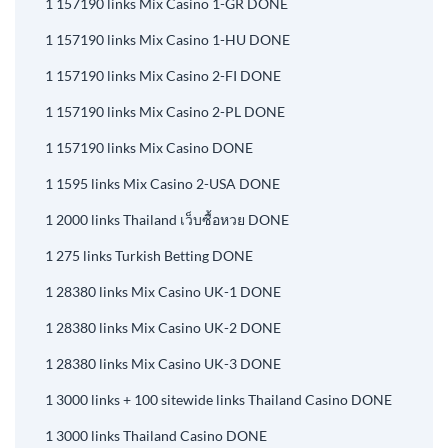
1 157190 links Mix Casino
1-GR
DONE
1 157190 links Mix Casino
1-HU
DONE
1 157190 links Mix Casino
2-FI
DONE
1 157190 links Mix Casino
2-PL
DONE
1 157190 links Mix Casino DONE
1 1595 links Mix Casino
2-USA
DONE
1 2000 links Thailand เว็บซื้อหวย
DONE
1 275 links Turkish Betting DONE
1 28380 links Mix Casino
UK-1
DONE
1 28380 links Mix Casino
UK-2
DONE
1 28380 links Mix Casino
UK-3
DONE
1 3000 links + 100 sitewide links Thailand Casino DONE
1 3000 links Thailand Casino DONE