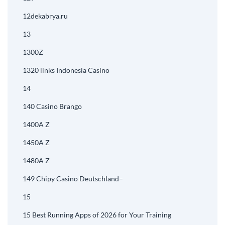
12dekabrya.ru
13
1300Z
1320 links Indonesia Casino
14
140 Casino Brango
1400A Z
1450A Z
1480A Z
149 Chipy Casino Deutschland–
15
15 Best Running Apps of 2026 for Your Training