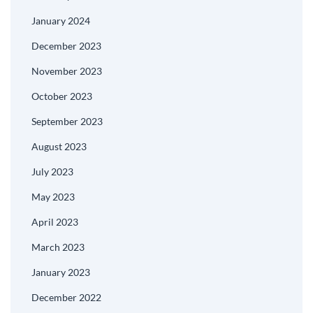
January 2024
December 2023
November 2023
October 2023
September 2023
August 2023
July 2023
May 2023
April 2023
March 2023
January 2023
December 2022