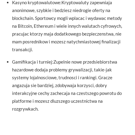
Kasyno kryptowalutowe:Kryptowaluty zapewniaja
anonimowe, szybkie i bedziesz niedrogie oferty na
blockchain. Sportowcy mogli wplacac i wydawac metody
na Bitcoin, Ethereum i wiele innych walutach cyfrowych,
pracujac ktorzy maja dodatkowego bezpieczenstwa, nie
mam posrednikow i mozesz natychmiastowej finalizacji
transakcji.
Gamifikacja i turniej:Zupelnie nowe przedsiebiorstwa
hazardowe dodaja problemy grywalizacji, takie-jak
systemy lojalnosciowe, trudnosci i rankingi. Gracze
angazuja sie bardziej, zdobywaja korzysci, dobry
interakcyjne cechy zachecaja na czestszego powrotu do
platforme i mozesz dluzszego uczestnictwa na
rozgrywkach.