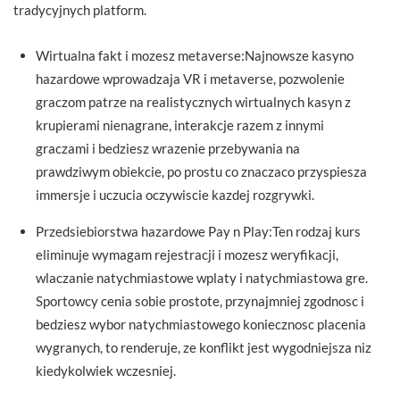
tradycyjnych platform.
Wirtualna fakt i mozesz metaverse:Najnowsze kasyno
hazardowe wprowadzaja VR i metaverse, pozwolenie
graczom patrze na realistycznych wirtualnych kasyn z
krupierami nienagrane, interakcje razem z innymi
graczami i bedziesz wrazenie przebywania na
prawdziwym obiekcie, po prostu co znaczaco przyspiesza
immersje i uczucia oczywiscie kazdej rozgrywki.
Przedsiebiorstwa hazardowe Pay n Play:Ten rodzaj kurs
eliminuje wymagam rejestracji i mozesz weryfikacji,
wlaczanie natychmiastowe wplaty i natychmiastowa gre.
Sportowcy cenia sobie prostote, przynajmniej zgodnosc i
bedziesz wybor natychmiastowego koniecznosc placenia
wygranych, to renderuje, ze konflikt jest wygodniejsza niz
kiedykolwiek wczesniej.