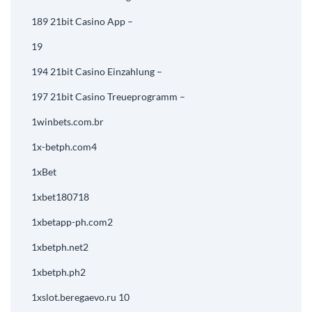
189 21bit Casino App –
19
194 21bit Casino Einzahlung –
197 21bit Casino Treueprogramm –
1winbets.com.br
1x-betph.com4
1xBet
1xbet180718
1xbetapp-ph.com2
1xbetph.net2
1xbetph.ph2
1xslot.beregaevo.ru 10