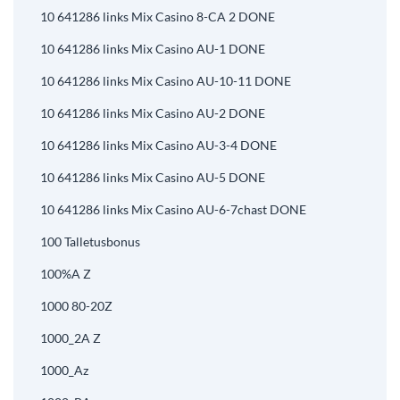
10 641286 links Mix Casino
8-CA
2
DONE
10 641286 links Mix Casino
AU-1
DONE
10 641286 links Mix Casino
AU-10-11
DONE
10 641286 links Mix Casino
AU-2
DONE
10 641286 links Mix Casino
AU-3-4
DONE
10 641286 links Mix Casino
AU-5
DONE
10 641286 links Mix Casino
AU-6-7chast
DONE
100 Talletusbonus
100%A Z
1000 80-20Z
1000_2A Z
1000_Az