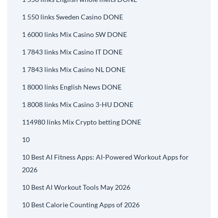
1 550 links Sweden Casino DONE
1 6000 links Mix Casino
SW
DONE
1 7843 links Mix Casino
IT
DONE
1 7843 links Mix Casino
NL
DONE
1 8000 links English News DONE
1 8008 links Mix Casino
3-HU
DONE
114980 links Mix Crypto betting DONE
10
10 Best AI Fitness Apps: AI-Powered Workout Apps for
2026
10 Best AI Workout Tools May 2026
10 Best Calorie Counting Apps of 2026