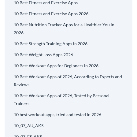
10 Best Fitness and Exercise Apps
10 Best Fitness and Exercise Apps 2026
10 Best Nutrition Tracker Apps for a Healthier You in
2026
10 Best Strength Training Apps in 2026
10 Best Weight Loss Apps 2026
10 Best Workout Apps for Beginners in 2026
10 Best Workout Apps of 2026, According to Experts and
Reviews
10 Best Workout Apps of 2026, Tested by Personal
Trainers
10 best workout apps, tried and tested in 2026
10_07_AU_AKS
10_07_ES_AKS