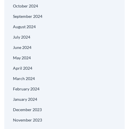
October 2024
September 2024
August 2024
July 2024
June 2024
May 2024
April 2024
March 2024
February 2024
January 2024
December 2023
November 2023