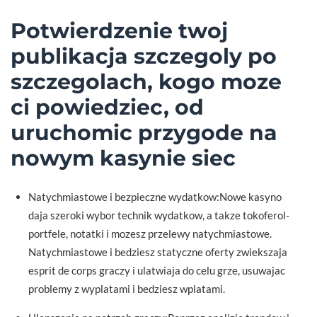
Potwierdzenie twoj
publikacja szczegoly po
szczegolach, kogo moze
ci powiedziec, od
uruchomic przygode na
nowym kasynie siec
Natychmiastowe i bezpieczne wydatkow:Nowe kasyno
daja szeroki wybor technik wydatkow, a takze tokoferol-
portfele, notatki i mozesz przelewy natychmiastowe.
Natychmiastowe i bedziesz statyczne oferty zwiekszaja
esprit de corps graczy i ulatwiaja do celu grze, usuwajac
problemy z wyplatami i bedziesz wplatami.