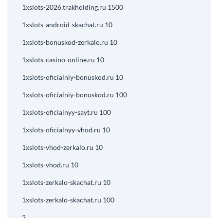
1xslots-2026.trakholding.ru 1500
1xslots-android-skachat.ru 10
1xslots-bonuskod-zerkalo.ru 10
1xslots-casino-online.ru 10
1xslots-oficialniy-bonuskod.ru 10
1xslots-oficialniy-bonuskod.ru 100
1xslots-oficialnyy-sayt.ru 100
1xslots-oficialnyy-vhod.ru 10
1xslots-vhod-zerkalo.ru 10
1xslots-vhod.ru 10
1xslots-zerkalo-skachat.ru 10
1xslots-zerkalo-skachat.ru 100
2