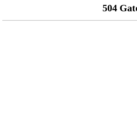
504 Gat