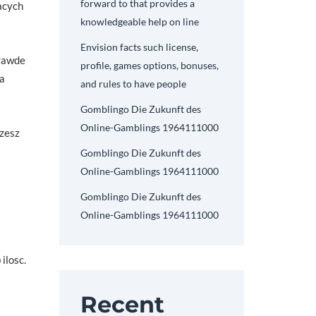
forward to that provides a
jacych
knowledgeable help on line
Envision facts such license,
prawde
profile, games options, bonuses,
ja
and rules to have people
Gomblingo Die Zukunft des
Online-Gamblings 1964111000
ozesz
Gomblingo Die Zukunft des
Online-Gamblings 1964111000
Gomblingo Die Zukunft des
Online-Gamblings 1964111000
ilosc.
Recent