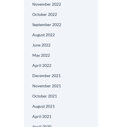
November 2022
October 2022
September 2022
August 2022
June 2022
May 2022
April 2022
December 2021
November 2021
October 2021
August 2021
April 2021
April 2020