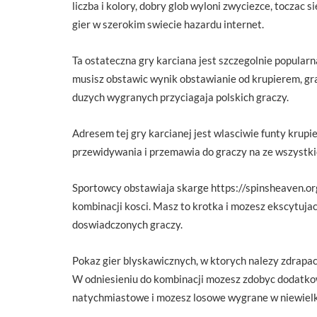
liczba i kolory, dobry glob wyloni zwyciezce, toczac s
gier w szerokim swiecie hazardu internet.
Ta ostateczna gry karciana jest szczegolnie popular
musisz obstawic wynik obstawianie od krupierem, gra
duzych wygranych przyciagaja polskich graczy.
Adresem tej gry karcianej jest wlasciwie funty krupi
przewidywania i przemawia do graczy na ze wszystk
Sportowcy obstawiaja skarge
https://spinsheaven.or
kombinacji kosci. Masz to krotka i mozesz ekscytujac
doswiadczonych graczy.
Pokaz gier blyskawicznych, w ktorych nalezy zdrapac 
W odniesieniu do kombinacji mozesz zdobyc dodatkowe
natychmiastowe i mozesz losowe wygrane w niewielki