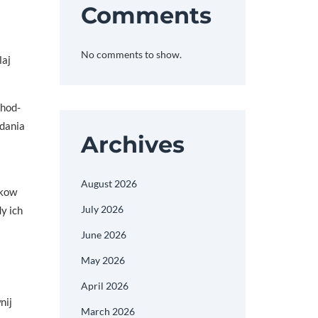
Comments
No comments to show.
laj
chod-
adania
Archives
August 2026
tkow
July 2026
y ich
June 2026
May 2026
April 2026
nij
March 2026