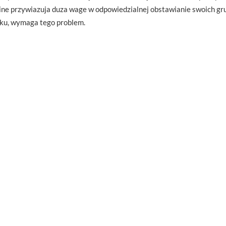
line przywiazuja duza wage w odpowiedzialnej obstawianie swoich gr
dku, wymaga tego problem.