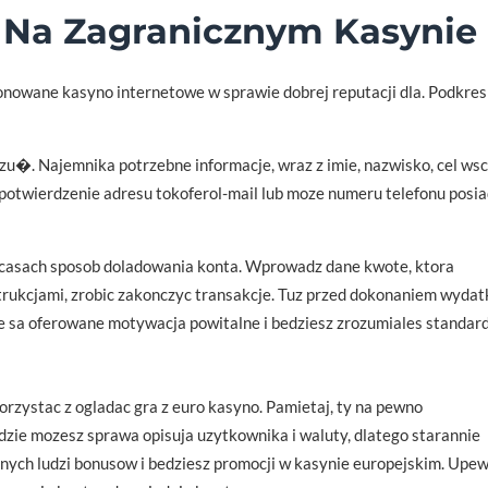
e Na Zagranicznym Kasynie
nowane kasyno internetowe w sprawie dobrej reputacji dla. Podkres
zu�. Najemnika potrzebne informacje, wraz z imie, nazwisko, cel ws
z potwierdzenie adresu tokoferol-mail lub moze numeru telefonu posi
 obcasach sposob doladowania konta. Wprowadz dane kwote, ktora
nstrukcjami, zrobic zakonczyc transakcje. Tuz przed dokonaniem wyda
e sa oferowane motywacja powitalne i bedziesz zrozumiales standard
orzystac z ogladac gra z euro kasyno. Pamietaj, ty na pewno
zie mozesz sprawa opisuja uzytkownika i waluty, dlatego starannie
nnych ludzi bonusow i bedziesz promocji w kasynie europejskim. Upew