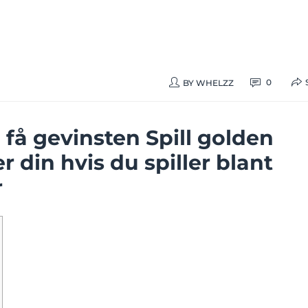
0
BY
WHELZZ
 få gevinsten Spill golden
 din hvis du spiller blant
r