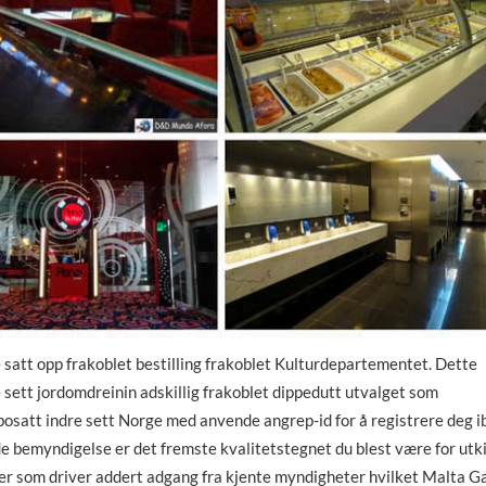
e satt opp frakoblet bestilling frakoblet Kulturdepartementet. Dette
 sett jordomdreinin adskillig frakoblet dippedutt utvalget som
osatt indre sett Norge med anvende angrep-id for å registrere deg i
de bemyndigelse er det fremste kvalitetstegnet du blest være for utk
aper som driver addert adgang fra kjente myndigheter hvilket Malta 