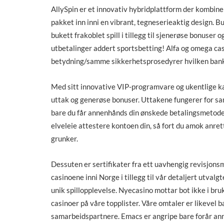
AllySpin er et innovativ hybridplattform der kombiner
pakket inn inni en vibrant, tegneserieaktig design. 
bukett frakoblet spill i tillegg til sjenerøse bonuser 
utbetalinger addert sportsbetting! Alfa og omega cas
betydning/samme sikkerhetsprosedyrer hvilken bank
Med sitt innovative VIP-programvare og ukentlige kamp
uttak og generøse bonuser. Uttakene fungerer for sa
bare du får annenhånds din ønskede betalingsmetode b
elveleie attestere kontoen din, så fort du amok anre
grunker.
Dessuten er sertifikater fra ett uavhengig revisjon
casinoene inni Norge i tillegg til vår detaljert utvalg
unik spillopplevelse. Nyecasino mottar bot ikke i br
casinoer på våre topplister. Våre omtaler er likevel 
samarbeidspartnere. Emacs er angripe bare forår anno