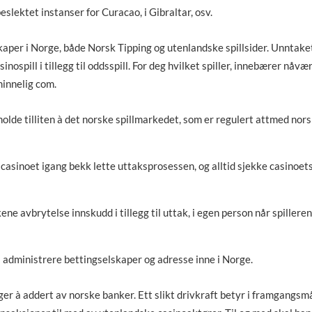
lektet instanser for Curacao, i Gibraltar, osv.
lskaper i Norge, både Norsk Tipping og utenlandske spillsider. Unntake
sinospill i tillegg til oddsspill. For deg hvilket spiller, innebærer nåv
minnelig com.
olde tilliten à det norske spillmarkedet, som er regulert attmed nor
casinoet igang bekk lette uttaksprosessen, og alltid sjekke casinoet
e avbrytelse innskudd i tillegg til uttak, i egen person når spilleren
 administrere bettingselskaper og adresse inne i Norge.
nger à addert av norske banker. Ett slikt drivkraft betyr i framgangsm