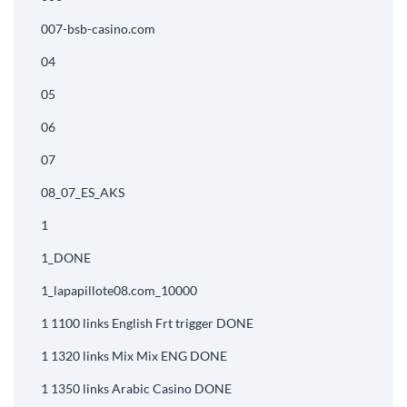
007-bsb-casino.com
04
05
06
07
08_07_ES_AKS
1
1_DONE
1_lapapillote08.com_10000
1 1100 links English Frt trigger DONE
1 1320 links Mix Mix
ENG
DONE
1 1350 links Arabic Casino DONE