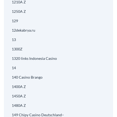
1210A Z
1250A Z
129
12dekabrya.ru
13
1300Z
1320 links Indonesia Casino
14
140 Casino Brango
1400A Z
1450A Z
1480A Z
149 Chipy Casino Deutschland–