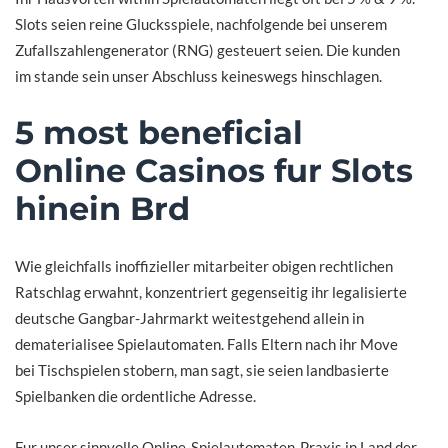
Slots seien reine Glucksspiele, nachfolgende bei unserem
Zufallszahlengenerator (RNG) gesteuert seien. Die kunden
im stande sein unser Abschluss keineswegs hinschlagen.
5 most beneficial
Online Casinos fur Slots
hinein Brd
Wie gleichfalls inoffizieller mitarbeiter obigen rechtlichen
Ratschlag erwahnt, konzentriert gegenseitig ihr legalisierte
deutsche Gangbar-Jahrmarkt weitestgehend allein in
dematerialisee Spielautomaten. Falls Eltern nach ihr Move
bei Tischspielen stobern, man sagt, sie seien landbasierte
Spielbanken die ordentliche Adresse.
Fur unser sinnvolle Online-Spielautomaten-Praxis in Land der