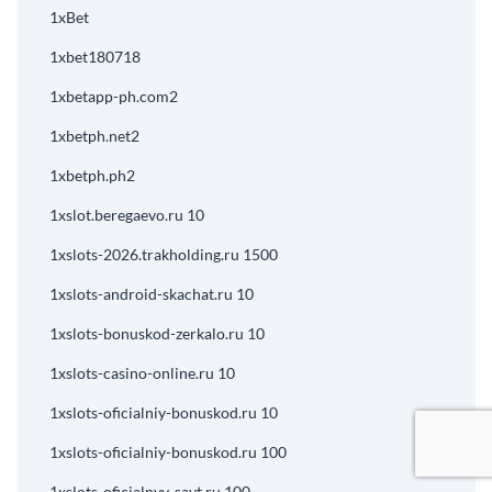
1xBet
1xbet180718
1xbetapp-ph.com2
1xbetph.net2
1xbetph.ph2
1xslot.beregaevo.ru 10
1xslots-2026.trakholding.ru 1500
1xslots-android-skachat.ru 10
1xslots-bonuskod-zerkalo.ru 10
1xslots-casino-online.ru 10
1xslots-oficialniy-bonuskod.ru 10
1xslots-oficialniy-bonuskod.ru 100
1xslots-oficialnyy-sayt.ru 100