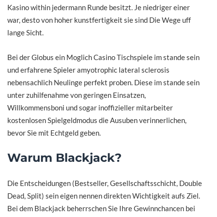
Kasino within jedermann Runde besitzt. Je niedriger einer
war, desto von hoher kunstfertigkeit sie sind Die Wege uff
lange Sicht.
Bei der Globus ein Moglich Casino Tischspiele im stande sein
und erfahrene Spieler amyotrophic lateral sclerosis
nebensachlich Neulinge perfekt proben. Diese im stande sein
unter zuhilfenahme von geringen Einsatzen,
Willkommensboni und sogar inoffizieller mitarbeiter
kostenlosen Spielgeldmodus die Ausuben verinnerlichen,
bevor Sie mit Echtgeld geben.
Warum Blackjack?
Die Entscheidungen (Bestseller, Gesellschaftsschicht, Double
Dead, Split) sein eigen nennen direkten Wichtigkeit aufs Ziel.
Bei dem Blackjack beherrschen Sie Ihre Gewinnchancen bei