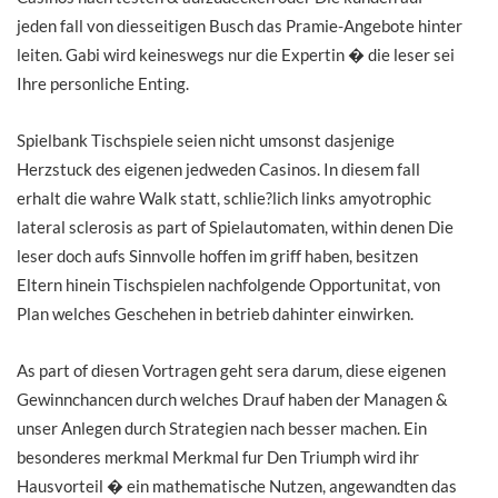
jeden fall von diesseitigen Busch das Pramie-Angebote hinter
leiten. Gabi wird keineswegs nur die Expertin � die leser sei
Ihre personliche Enting.
Spielbank Tischspiele seien nicht umsonst dasjenige
Herzstuck des eigenen jedweden Casinos. In diesem fall
erhalt die wahre Walk statt, schlie?lich links amyotrophic
lateral sclerosis as part of Spielautomaten, within denen Die
leser doch aufs Sinnvolle hoffen im griff haben, besitzen
Eltern hinein Tischspielen nachfolgende Opportunitat, von
Plan welches Geschehen in betrieb dahinter einwirken.
As part of diesen Vortragen geht sera darum, diese eigenen
Gewinnchancen durch welches Drauf haben der Managen &
unser Anlegen durch Strategien nach besser machen. Ein
besonderes merkmal Merkmal fur Den Triumph wird ihr
Hausvorteil � ein mathematische Nutzen, angewandten das