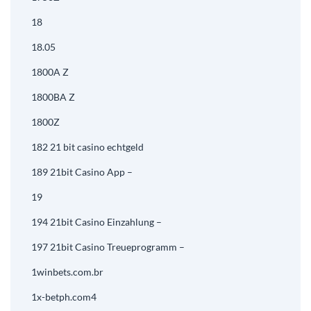
18
18.05
1800A Z
1800BA Z
1800Z
182 21 bit casino echtgeld
189 21bit Casino App –
19
194 21bit Casino Einzahlung –
197 21bit Casino Treueprogramm –
1winbets.com.br
1x-betph.com4