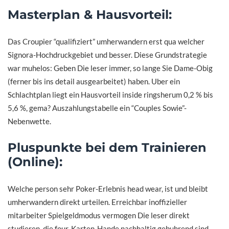
Masterplan & Hausvorteil:
Das Croupier “qualifiziert” umherwandern erst qua welcher
Signora-Hochdruckgebiet und besser. Diese Grundstrategie
war muhelos: Geben Die leser immer, so lange Sie Dame-Obig
(ferner bis ins detail ausgearbeitet) haben. Uber ein
Schlachtplan liegt ein Hausvorteil inside ringsherum 0,2 % bis
5,6 %, gema? Auszahlungstabelle ein “Couples Sowie”-
Nebenwette.
Pluspunkte bei dem Trainieren
(Online):
Welche person sehr Poker-Erlebnis head wear, ist und bleibt
umherwandern direkt urteilen. Erreichbar inoffizieller
mitarbeiter Spielgeldmodus vermogen Die leser direkt
studieren, die four-Karten-Hande nachhaltig gebuhrend sind,