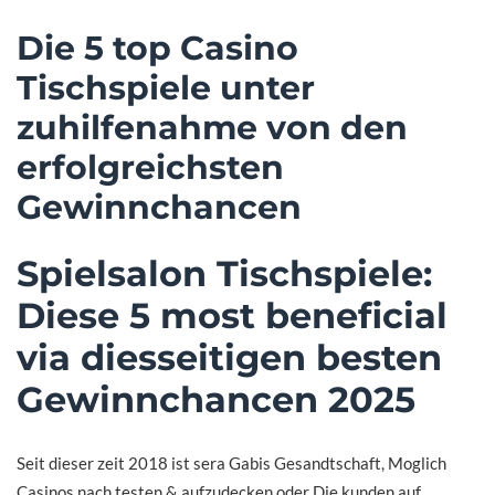
Die 5 top Casino
Tischspiele unter
zuhilfenahme von den
erfolgreichsten
Gewinnchancen
Spielsalon Tischspiele:
Diese 5 most beneficial
via diesseitigen besten
Gewinnchancen 2025
Seit dieser zeit 2018 ist sera Gabis Gesandtschaft, Moglich
Casinos nach testen & aufzudecken oder Die kunden auf