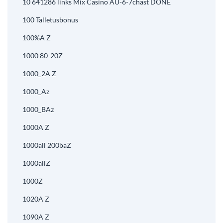
10 641286 links Mix Casino
AU-6-7chast
DONE
100 Talletusbonus
100%A Z
1000 80-20Z
1000_2A Z
1000_Az
1000_BAz
1000A Z
1000all 200baZ
1000allZ
1000Z
1020A Z
1090A Z