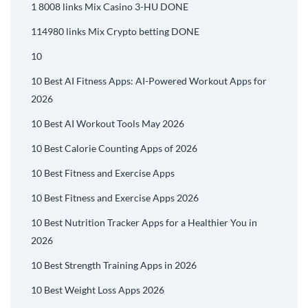
1 8008 links Mix Casino
3-HU
DONE
114980 links Mix Crypto betting DONE
10
10 Best AI Fitness Apps: AI-Powered Workout Apps for
2026
10 Best AI Workout Tools May 2026
10 Best Calorie Counting Apps of 2026
10 Best Fitness and Exercise Apps
10 Best Fitness and Exercise Apps 2026
10 Best Nutrition Tracker Apps for a Healthier You in
2026
10 Best Strength Training Apps in 2026
10 Best Weight Loss Apps 2026