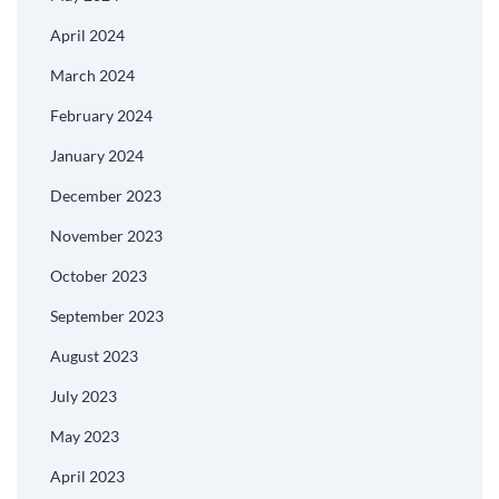
April 2024
March 2024
February 2024
January 2024
December 2023
November 2023
October 2023
September 2023
August 2023
July 2023
May 2023
April 2023