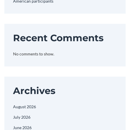
American participants
Recent Comments
No comments to show.
Archives
August 2026
July 2026
June 2026