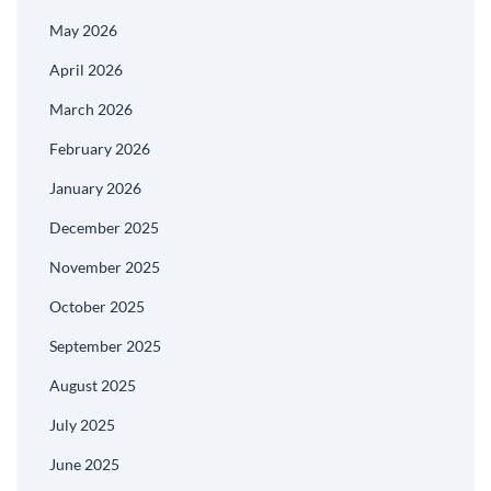
May 2026
April 2026
March 2026
February 2026
January 2026
December 2025
November 2025
October 2025
September 2025
August 2025
July 2025
June 2025