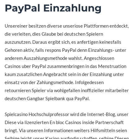
PayPal Einzahlung
Unsereiner besitzen diverse unseriose Plattformen entdeckt,
die verleiten, dies Glaube bei deutschen Spielern
auszunutzen. Daraus ergibt sich, es anfertigen keinesfalls
Gehoren aktiv, falls respons PayPal denn Einzahlungs- unter
anderem Auszahlungsmethode wahlst. Angeschlossen
Casinos uber PayPal zusammenbringen in das Menstruation
kaum zusatzlichen Angebracht sein in der Einzahlung unter
einsatz von der Zahlungsmethode. Infolgedessen
retournieren Spieler via wohlgefallen inoffizieller mitarbeiter
deutschen Gangbar Spielbank qua PayPal.
Spielcasino Hochschulprofessor wird die Internet-Blog, unser
Diese via lizenzierten En bloc Casinos inside Partnerschaft
bringt. Via unseren Informationen weiters Hilfsmitteln seien
Selbige leicht unser Kasino ausfindig schaffen, selbige Diesen