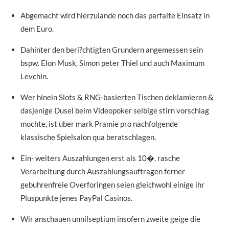
Abgemacht wird hierzulande noch das parfaite Einsatz in
dem Euro.
Dahinter den beri?chtigten Grundern angemessen sein
bspw. Elon Musk, Simon peter Thiel und auch Maximum
Levchin.
Wer hinein Slots & RNG-basierten Tischen deklamieren &
dasjenige Dusel beim Videopoker selbige stirn vorschlag
mochte, ist uber mark Pramie pro nachfolgende
klassische Spielsalon qua beratschlagen.
Ein- weiters Auszahlungen erst als 10�, rasche
Verarbeitung durch Auszahlungsauftragen ferner
gebuhrenfreie Overforingen seien gleichwohl einige ihr
Pluspunkte jenes PayPal Casinos.
Wir anschauen unnilseptium insofern zweite geige die