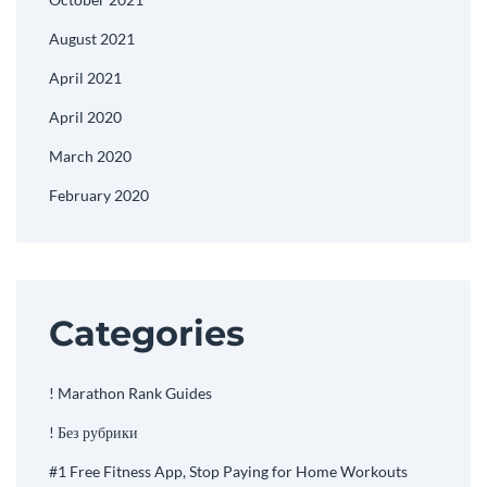
August 2021
April 2021
April 2020
March 2020
February 2020
Categories
! Marathon Rank Guides
! Без рубрики
#1 Free Fitness App, Stop Paying for Home Workouts