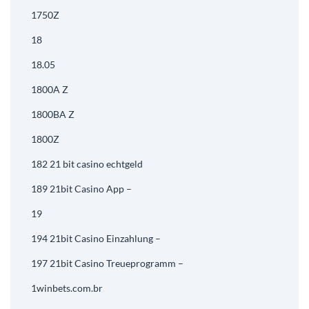
1750Z
18
18.05
1800A Z
1800BA Z
1800Z
182 21 bit casino echtgeld
189 21bit Casino App –
19
194 21bit Casino Einzahlung –
197 21bit Casino Treueprogramm –
1winbets.com.br