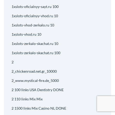
1xslots-oficialnyy-sayt.ru 100
1xslots-oficialnyy-vhod.ru 10
1xslots-vhod-zerkalo.ru 10
1xslots-vhod.ru 10
1xslots-zerkalo-skachat.ru 10
1xslots-zerkalo-skachat.ru 100
2
2_chickenroad.net.gr_10000
2_www.mystical-fire.de_5000
2 100 links USA Dentistry
DONE
2 110 links Mix Mix
2 1500 links Mix Casino
NL
DONE