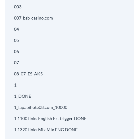
003
007-bsb-casino.com
04
05
06
07
08_07_ES_AKS
1
1_DONE
1_lapapillote08.com_10000
1 1100 links English Frt trigger DONE
1 1320 links Mix Mix
ENG
DONE