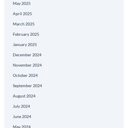
May 2025
April 2025
March 2025
February 2025
January 2025
December 2024
November 2024
October 2024
September 2024
August 2024
July 2024
June 2024
May 2024