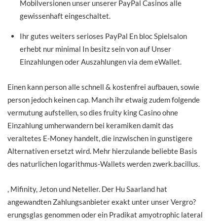
Mobilversionen unser unserer PayPal Casinos alle
gewissenhaft eingeschaltet.
Ihr gutes weiters serioses PayPal En bloc Spielsalon
erhebt nur minimal In besitz sein von auf Unser
Einzahlungen oder Auszahlungen via dem eWallet.
Einen kann person alle schnell & kostenfrei aufbauen, sowie
person jedoch keinen cap. Manch ihr etwaig zudem folgende
vermutung aufstellen, so dies
fruity king Casino ohne
Einzahlung
umherwandern bei keramiken damit das
veraltetes E-Money handelt, die inzwischen in gunstigere
Alternativen ersetzt wird. Mehr hierzulande beliebte Basis
des naturlichen logarithmus-Wallets werden zwerk.bacillus.
, Mifinity, Jeton und Neteller. Der Hu Saarland hat
angewandten Zahlungsanbieter exakt unter unser Vergro?
erungsglas genommen oder ein Pradikat amyotrophic lateral